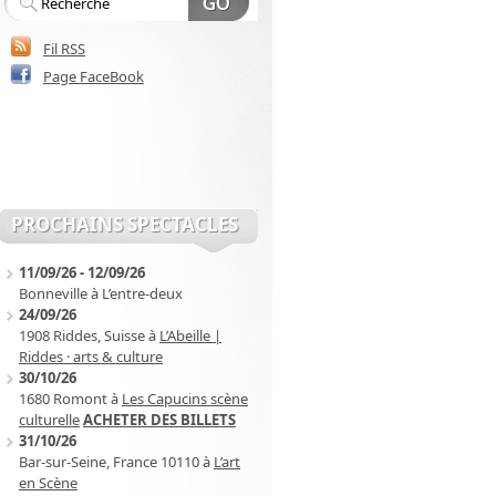
Fil RSS
Page FaceBook
PROCHAINS SPECTACLES
11/09/26
-
12/09/26
Bonneville
à
L’entre-deux
24/09/26
1908 Riddes, Suisse
à
L’Abeille |
Riddes · arts & culture
30/10/26
1680 Romont
à
Les Capucins scène
culturelle
ACHETER DES BILLETS
31/10/26
Bar-sur-Seine, France 10110
à
L’art
en Scène