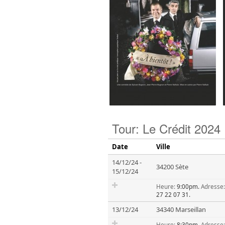
Tour: Le Crédit 2024
Date
Ville
14/12/24
-
34200 Sète
15/12/24
Heure:
9:00pm.
Adresse:
27 22 07 31.
13/12/24
34340 Marseillan
Heure:
8:30pm.
Adresse: