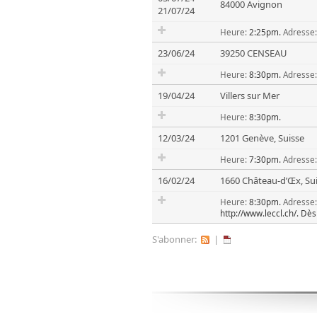
84000 Avignon
21/07/24
Heure:
2:25pm.
Adresse:
23/06/24
39250 CENSEAU
Heure:
8:30pm.
Adresse:
19/04/24
Villers sur Mer
Heure:
8:30pm.
12/03/24
1201 Genève, Suisse
Heure:
7:30pm.
Adresse:
16/02/24
1660 Château-d’Œx, Su
Heure:
8:30pm.
Adresse:
http://www.leccl.ch/.
Dès
S'abonner:
|