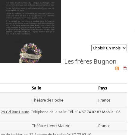
Les frères Bugnon
Salle
Pays
Théâtre de Poche
France
29 Gd Rue Haute
.
Téléphone de la salle:
Tél. : 04 67 74 02 83 Mobile : 06
Théâtre Henri Maurin
France
Av de La Marine
.
Téléphone de la salle:
04 67 77 97 10.