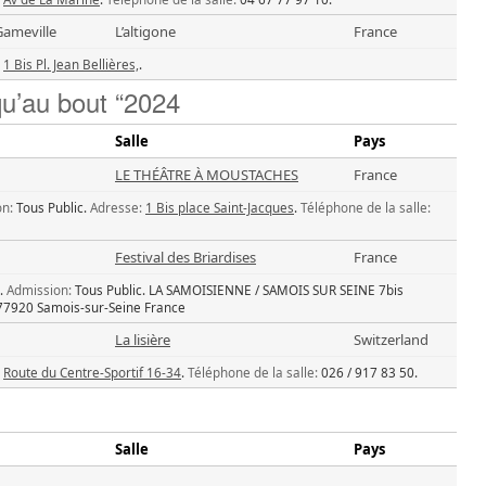
Gameville
L’altigone
France
1 Bis Pl. Jean Bellières,
.
qu’au bout “2024
Salle
Pays
LE THÉÂTRE À MOUSTACHES
France
n:
Tous Public.
Adresse:
1 Bis place Saint-Jacques
.
Téléphone de la salle:
Festival des Briardises
France
.
Admission:
Tous Public.
LA SAMOISIENNE / SAMOIS SUR SEINE 7bis
 77920 Samois-sur-Seine France
La lisière
Switzerland
Route du Centre-Sportif 16-34
.
Téléphone de la salle:
026 / 917 83 50.
Salle
Pays