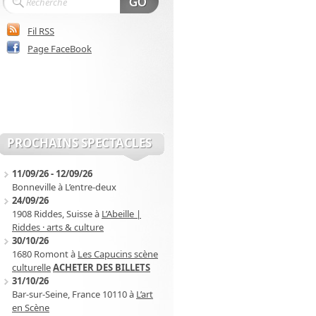
Fil RSS
Page FaceBook
PROCHAINS SPECTACLES
11/09/26
-
12/09/26
Bonneville
à
L’entre-deux
24/09/26
1908 Riddes, Suisse
à
L’Abeille |
Riddes · arts & culture
30/10/26
1680 Romont
à
Les Capucins scène
culturelle
ACHETER DES BILLETS
31/10/26
Bar-sur-Seine, France 10110
à
L’art
en Scène